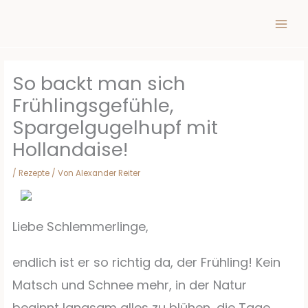
Inhalt
Zum
springen
Inhalt
springen
So backt man sich
Frühlingsgefühle,
Spargelgugelhupf mit
Hollandaise!
/
Rezepte
/ Von
Alexander Reiter
Liebe Schlemmerlinge,
endlich ist er so richtig da, der Frühling! Kein
Matsch und Schnee mehr, in der Natur
beginnt langsam alles zu blühen, die Tage