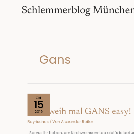
Zum
springen
Schlemmerblog Münche
Inhalt
springen
Gans
Kirchweih
Okt.
15
mal
Kirchweih mal GANS easy!
GANS
2019
easy!
Bayrisches
/ Von
Alexander Reiter
Servus Ihr Lieben, am Kirchweihsonntag gibt´s ja bei u