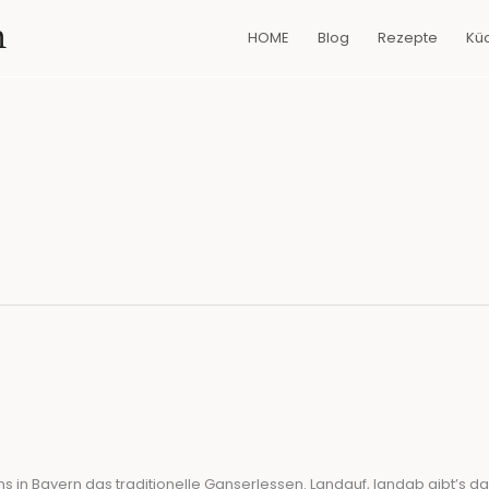
n
HOME
Blog
Rezepte
Kü
ns in Bayern das traditionelle Ganserlessen. Landauf, landab gibt’s d