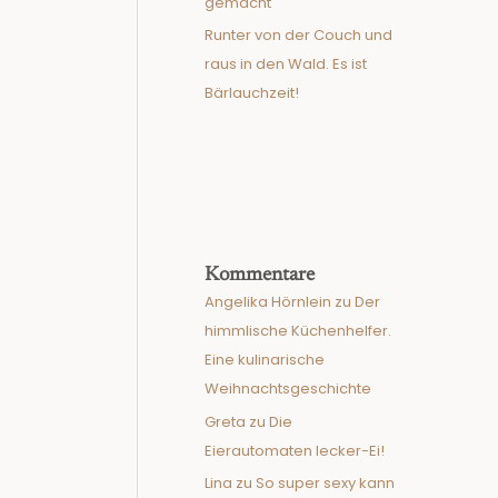
gemacht
Runter von der Couch und
raus in den Wald. Es ist
Bärlauchzeit!
Kommentare
Angelika Hörnlein
zu
Der
himmlische Küchenhelfer.
Eine kulinarische
Weihnachtsgeschichte
Greta
zu
Die
Eierautomaten lecker-Ei!
Lina
zu
So super sexy kann