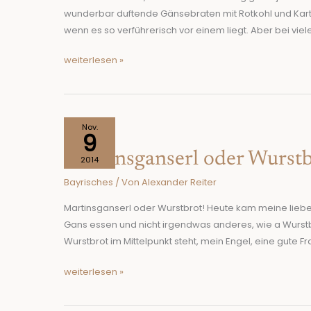
wunderbar duftende Gänsebraten mit Rotkohl und Kar
wenn es so verführerisch vor einem liegt. Aber bei vie
weiterlesen »
Martinsganserl
Nov.
9
oder
Martinsganserl oder Wurstb
Wurstbrot!
2014
Bayrisches
/ Von
Alexander Reiter
Martinsganserl oder Wurstbrot! Heute kam meine liebe 
Gans essen und nicht irgendwas anderes, wie a Wurst
Wurstbrot im Mittelpunkt steht, mein Engel, eine gute F
weiterlesen »