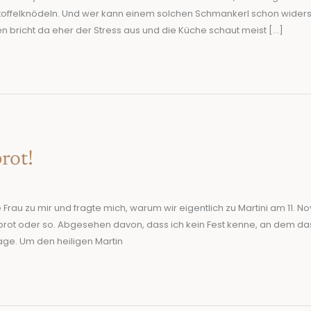
toffelknödeln. Und wer kann einem solchen Schmankerl schon wider
len bricht da eher der Stress aus und die Küche schaut meist […]
rot!
Frau zu mir und fragte mich, warum wir eigentlich zu Martini am 11. 
brot oder so. Abgesehen davon, dass ich kein Fest kenne, an dem da
rage. Um den heiligen Martin