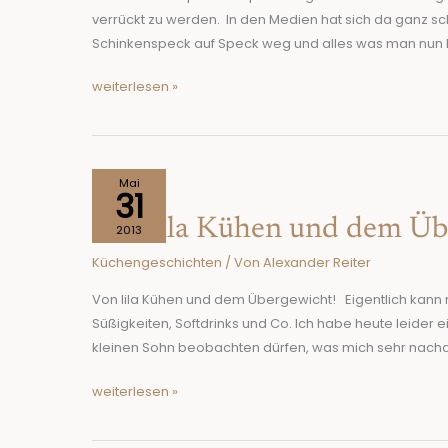
verrückt zu werden. In den Medien hat sich da ganz s
Schinkenspeck auf Speck weg und alles was man nun hö
weiterlesen »
Von
Mai
31
lila
Von lila Kühen und dem Üb
Kühen
2013
und
Küchengeschichten
/ Von
Alexander Reiter
dem
Übergewicht!
Von lila Kühen und dem Übergewicht! Eigentlich kann 
Süßigkeiten, Softdrinks und Co. Ich habe heute leider 
kleinen Sohn beobachten dürfen, was mich sehr nachdenk
weiterlesen »