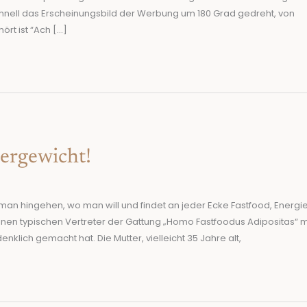
chnell das Erscheinungsbild der Werbung um 180 Grad gedreht, von
rt ist “Ach […]
ergewicht!
man hingehen, wo man will und findet an jeder Ecke Fastfood, Ener
einen typischen Vertreter der Gattung „Homo Fastfoodus Adipositas“ m
lich gemacht hat. Die Mutter, vielleicht 35 Jahre alt,