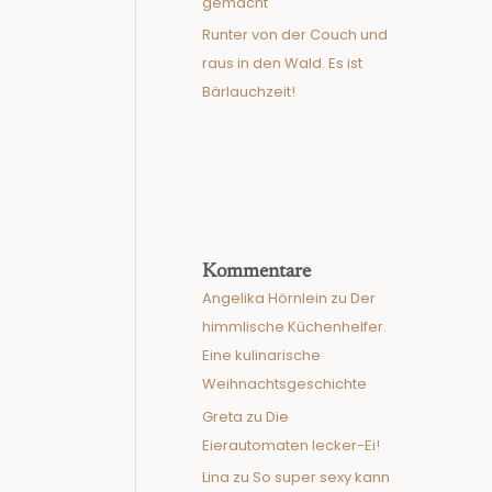
gemacht
Runter von der Couch und
raus in den Wald. Es ist
Bärlauchzeit!
Kommentare
Angelika Hörnlein
zu
Der
himmlische Küchenhelfer.
Eine kulinarische
Weihnachtsgeschichte
Greta
zu
Die
Eierautomaten lecker-Ei!
Lina
zu
So super sexy kann