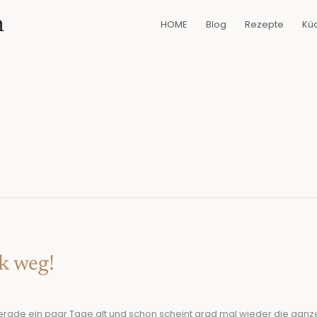
n
HOME
Blog
Rezepte
Kü
k weg!
rade ein paar Tage alt und schon scheint grad mal wieder die ganz