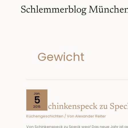
Zum
springen
Schlemmerblog Münche
Inhalt
springen
Gewicht
Von
Jan.
5
Schinkenspeck
Von Schinkenspeck zu Spec
zu
2015
Speck
Küchengeschichten
/ Von
Alexander Reiter
weg!
Von Schinkenspeck zu Speck weg! Das neue Jahr ist ge