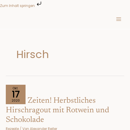
Zum
Zum Inhalt springen
Inhalt
springen
Hirsch
Wilde
Okt.
17
Zeiten!
Wilde Zeiten! Herbstliches
Herbstliches
2020
Hirschragout
Hirschragout mit Rotwein und
mit
Schokolade
Rotwein
und
Rezepte
/ Von
Alexander Reiter