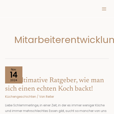
Inhalt
Zum
springen
Inhalt
springen
Mitarbeiterentwicklu
Der
Nov.
14
ultimative
Der ultimative Ratgeber, wie man
Ratgeber,
2024
wie
sich einen echten Koch backt!
man
Küchengeschichten
/ Von
Reiter
sich
einen
Liebe Schlemmerlinge, in einer Zeit, in der es immer weniger Köche
echten
und immer mehrschlechtes Essen gibt, sucht so mancher von uns
Koch