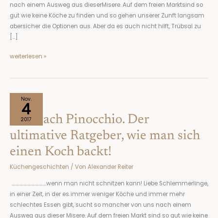
nach einem Ausweg aus dieserMisere. Auf dem freien Marktsind so
backt!
gut wie keine Köche zu finden und so gehen unserer Zunft langsam
abersicher die Optionen aus. Aber da es auch nicht hilft, Trübsal zu
[…]
weiterlesen »
Frei
Nov.
4
nach
Frei nach Pinocchio. Der
Pinocchio.
2017
Der
ultimative Ratgeber, wie man sich
ultimative
einen Koch backt!
Ratgeber,
wie
Küchengeschichten
/ Von
Alexander Reiter
man
sich
………………………………wenn man nicht schnitzen kann! Liebe Schlemmerlinge,
einen
in einer Zeit, in der es immer weniger Köche und immer mehr
Koch
schlechtes Essen gibt, sucht so mancher von uns nach einem
backt!
Ausweg aus dieser Misere. Auf dem freien Markt sind so gut wie keine