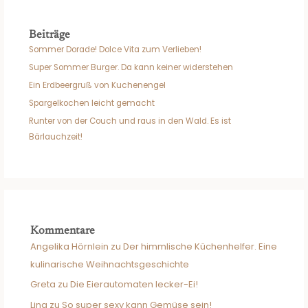
Beiträge
Sommer Dorade! Dolce Vita zum Verlieben!
Super Sommer Burger. Da kann keiner widerstehen
Ein Erdbeergruß von Kuchenengel
Spargelkochen leicht gemacht
Runter von der Couch und raus in den Wald. Es ist
Bärlauchzeit!
Kommentare
Angelika Hörnlein
zu
Der himmlische Küchenhelfer. Eine
kulinarische Weihnachtsgeschichte
Greta
zu
Die Eierautomaten lecker-Ei!
Lina
zu
So super sexy kann Gemüse sein!