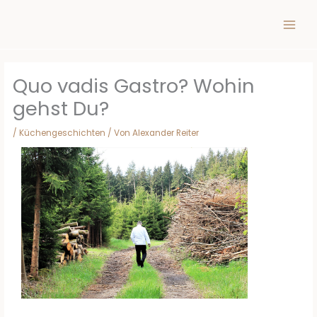
Inhalt
Zum
springen
Inhalt
springen
Quo vadis Gastro? Wohin
gehst Du?
/
Küchengeschichten
/ Von
Alexander Reiter