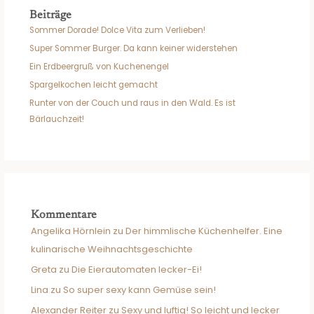
Beiträge
Sommer Dorade! Dolce Vita zum Verlieben!
Super Sommer Burger. Da kann keiner widerstehen
Ein Erdbeergruß von Kuchenengel
Spargelkochen leicht gemacht
Runter von der Couch und raus in den Wald. Es ist
Bärlauchzeit!
Kommentare
Angelika Hörnlein
zu
Der himmlische Küchenhelfer. Eine
kulinarische Weihnachtsgeschichte
Greta
zu
Die Eierautomaten lecker-Ei!
Lina
zu
So super sexy kann Gemüse sein!
Alexander Reiter
zu
Sexy und luftig! So leicht und lecker