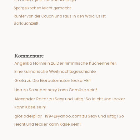
Ein Erdbeergruß von Kuchenengel
Spargelkochen leicht gemacht
Runter von der Couch und raus in den Wald. Es ist
Bärlauchzeit!
Kommentare
Angelika Hörnlein
zu
Der himmlische Küchenhelfer.
Eine kulinarische Weihnachtsgeschichte
Greta
zu
Die Eierautomaten lecker-Ei!
Lina
zu
So super sexy kann Gemüse sein!
Alexander Reiter
zu
Sexy und luftig! So leicht und lecker
kann Käse sein!
gloriadelpilar_1994@yahoo.com
zu
Sexy und luftig! So
leicht und lecker kann Käse sein!