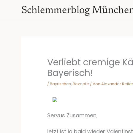
Zum
springen
Schlemmerblog Münche
Inhalt
springen
Verliebt cremige Kä
Bayerisch!
/
Bayrisches
,
Rezepte
/ Von
Alexander Reite
Servus Zusammen,
jetzt ist ja bald wieder Valentin