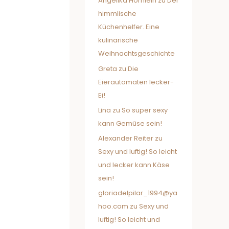
Angelika Hörnlein
zu
Der
himmlische
Küchenhelfer. Eine
kulinarische
Weihnachtsgeschichte
Greta
zu
Die
Eierautomaten lecker-
Ei!
Lina
zu
So super sexy
kann Gemüse sein!
Alexander Reiter
zu
Sexy und luftig! So leicht
und lecker kann Käse
sein!
gloriadelpilar_1994@ya
hoo.com
zu
Sexy und
luftig! So leicht und