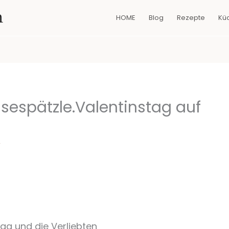
n
HOME
Blog
Rezepte
Kü
sespätzle.Valentinstag auf
r
stag und die Verliebten