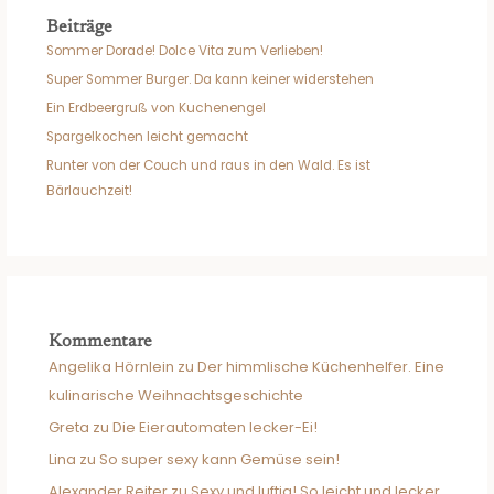
Beiträge
Sommer Dorade! Dolce Vita zum Verlieben!
Super Sommer Burger. Da kann keiner widerstehen
Ein Erdbeergruß von Kuchenengel
Spargelkochen leicht gemacht
Runter von der Couch und raus in den Wald. Es ist
Bärlauchzeit!
Kommentare
Angelika Hörnlein
zu
Der himmlische Küchenhelfer. Eine
kulinarische Weihnachtsgeschichte
Greta
zu
Die Eierautomaten lecker-Ei!
Lina
zu
So super sexy kann Gemüse sein!
Alexander Reiter
zu
Sexy und luftig! So leicht und lecker