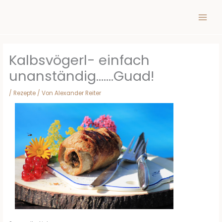
Inhalt
Zum
springen
Inhalt
springen
Kalbsvögerl- einfach
unanständig…….Guad!
/
Rezepte
/ Von
Alexander Reiter