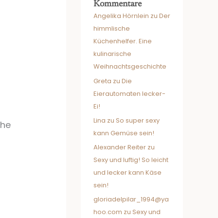
Kommentare
Angelika Hörnlein
zu
Der
himmlische
Küchenhelfer. Eine
kulinarische
Weihnachtsgeschichte
Greta
zu
Die
Eierautomaten lecker-
Ei!
Lina
zu
So super sexy
che
kann Gemüse sein!
Alexander Reiter
zu
Sexy und luftig! So leicht
und lecker kann Käse
sein!
gloriadelpilar_1994@ya
hoo.com
zu
Sexy und