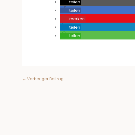
teilen
teilen
merken
teilen
teilen
←
Vorheriger Beitrag