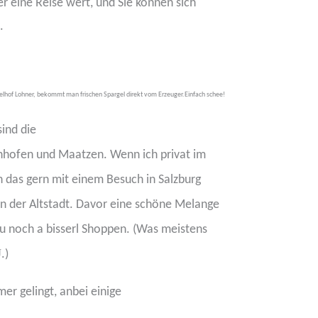
er eine Reise wert, und Sie können sich
.
lhof Lohner, bekommt man frischen Spargel direkt vom Erzeuger.Einfach schee!
ind die
nhofen und Maatzen. Wenn ich privat im
h das gern mit einem Besuch in Salzburg
n der Altstadt. Davor eine schöne Melange
au noch a bisserl Shoppen. (Was meistens
J
.)
er gelingt, anbei einige