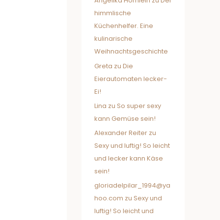
Angelika Hörnlein
zu
Der
himmlische
Küchenhelfer. Eine
kulinarische
Weihnachtsgeschichte
Greta
zu
Die
Eierautomaten lecker-
Ei!
Lina
zu
So super sexy
kann Gemüse sein!
Alexander Reiter
zu
Sexy und luftig! So leicht
und lecker kann Käse
sein!
gloriadelpilar_1994@ya
hoo.com
zu
Sexy und
luftig! So leicht und