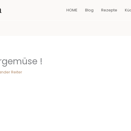
n
HOME
Blog
Rezepte
Kü
ergemüse !
ander Reiter