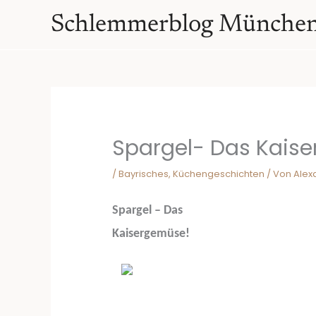
Zum
springen
Schlemmerblog Münche
Inhalt
springen
Spargel- Das Kais
/
Bayrisches
,
Küchengeschichten
/ Von
Alex
Spargel – Das
Kaisergemüse!