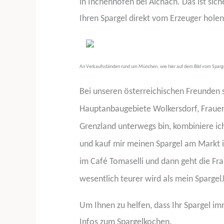
in Inchenhofen bei Aichach. Das ist sich
Ihren Spargel direkt vom Erzeuger holen
An Verkaufsständen rund um München, wie hier auf dem Bild vom Sparge
Bei unseren österreichischen Freunden s
Hauptanbaugebiete Wolkersdorf, Fraue
Grenzland unterwegs bin, kombiniere ic
und kauf mir meinen Spargel am Markt i
im Café Tomaselli und dann geht die Fr
wesentlich teurer wird als mein Spargel
Um Ihnen zu helfen, dass Ihr Spargel imm
Infos zum Spargelkochen.