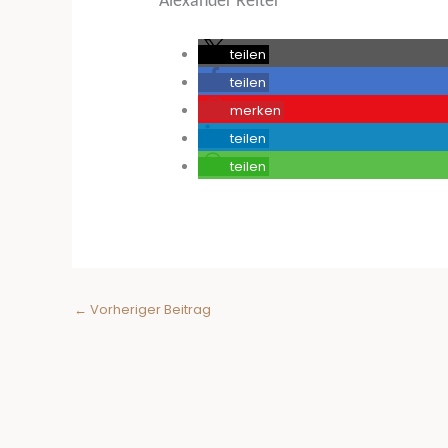
Alexander Reiter
teilen
teilen
merken
teilen
teilen
←
Vorheriger Beitrag