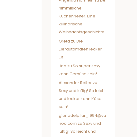
Angelika Hörnlein
zu
Der
himmlische
Küchenhelfer. Eine
kulinarische
Weihnachtsgeschichte
Greta
zu
Die
Eierautomaten lecker-
Ei!
Lina
zu
So super sexy
kann Gemüse sein!
Alexander Reiter
zu
Sexy und luftig! So leicht
und lecker kann Käse
sein!
gloriadelpilar_1994@ya
hoo.com
zu
Sexy und
luftig! So leicht und