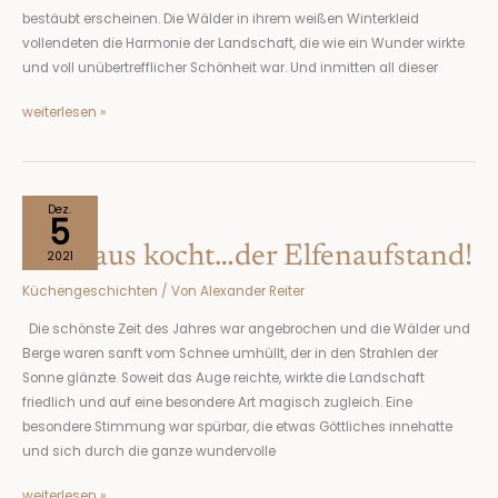
bestäubt erscheinen. Die Wälder in ihrem weißen Winterkleid
vollendeten die Harmonie der Landschaft, die wie ein Wunder wirkte
und voll unübertrefflicher Schönheit war. Und inmitten all dieser
weiterlesen »
Nikolaus
Dez.
5
kocht…
Nikolaus kocht…der Elfenaufstand!
der
2021
Elfenaufstand!
Küchengeschichten
/ Von
Alexander Reiter
Die schönste Zeit des Jahres war angebrochen und die Wälder und
Berge waren sanft vom Schnee umhüllt, der in den Strahlen der
Sonne glänzte. Soweit das Auge reichte, wirkte die Landschaft
friedlich und auf eine besondere Art magisch zugleich. Eine
besondere Stimmung war spürbar, die etwas Göttliches innehatte
und sich durch die ganze wundervolle
weiterlesen »