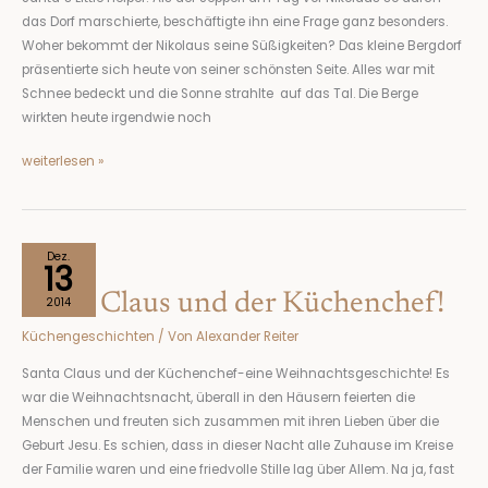
das Dorf marschierte, beschäftigte ihn eine Frage ganz besonders.
Woher bekommt der Nikolaus seine Süßigkeiten? Das kleine Bergdorf
präsentierte sich heute von seiner schönsten Seite. Alles war mit
Schnee bedeckt und die Sonne strahlte auf das Tal. Die Berge
wirkten heute irgendwie noch
weiterlesen »
Santa
Dez.
13
Claus
Santa Claus und der Küchenchef!
und
2014
der
Küchengeschichten
/ Von
Alexander Reiter
Küchenchef!
Santa Claus und der Küchenchef-eine Weihnachtsgeschichte! Es
war die Weihnachtsnacht, überall in den Häusern feierten die
Menschen und freuten sich zusammen mit ihren Lieben über die
Geburt Jesu. Es schien, dass in dieser Nacht alle Zuhause im Kreise
der Familie waren und eine friedvolle Stille lag über Allem. Na ja, fast