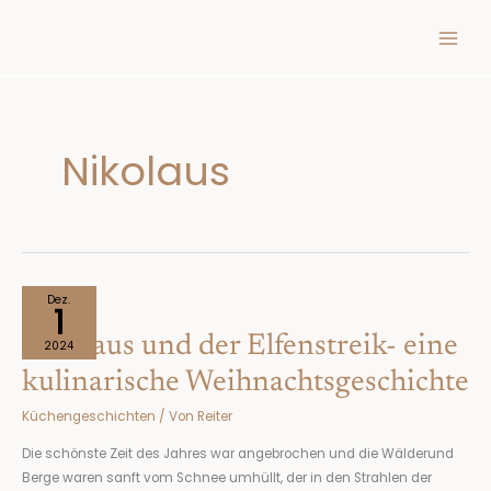
Inhalt
Zum
springen
Inhalt
springen
Nikolaus
Nikolaus
Dez.
1
und
Nikolaus und der Elfenstreik- eine
der
2024
Elfenstreik-
kulinarische Weihnachtsgeschichte
eine
Küchengeschichten
/ Von
Reiter
kulinarische
Weihnachtsgeschichte
Die schönste Zeit des Jahres war angebrochen und die Wälderund
Berge waren sanft vom Schnee umhüllt, der in den Strahlen der