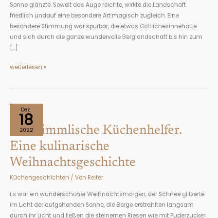
Sonne glänzte. Soweit das Auge reichte, wirkte die Landschaft
friedlich undauf eine besondere Art magisch zugleich. Eine
besondere Stimmung war spürbar, die etwas Göttlichesinnehatte
und sich durch die ganze wundervolle Berglandschaft bis hin zum
[…]
weiterlesen »
Der
Dez.
18
himmlische
Der himmlische Küchenhelfer.
Küchenhelfer.
2022
Eine
Eine kulinarische
kulinarische
Weihnachtsgeschichte
Weihnachtsgeschichte
Küchengeschichten
/ Von
Reiter
Es war ein wunderschöner Weihnachtsmorgen, der Schnee glitzerte
im Licht der aufgehenden Sonne, die Berge erstrahlten langsam
durch ihr Licht und ließen die steinernen Riesen wie mit Puderzucker