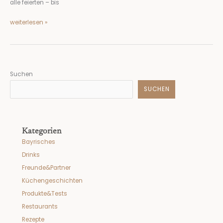
alle feierten – bis
weiterlesen »
Suchen
SUCHEN
Kategorien
Bayrisches
Drinks
Freunde&Partner
Küchengeschichten
Produkte&Tests
Restaurants
Rezepte