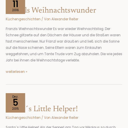
11
Weihnachtswunder
Franzls Weihnachtswunder
2016
Küchengeschichten
/ Von
Alexander Reiter
Franzls Weihnachtswunder Es war wieder Weihnachtstag. Der
Schnee glitzerte auf den Dächern der Häuser und die Straßen waren
fast menschenleer. Nur Franzl war draußen und ließ sich die Sonne
auf die Nase scheinen. Seine Eltern waren zum Einkaufen
weggefahren, und um Tante Trude vom Zug abzuholen. Die wie jedes
Jahr bei ihnen die Weihnachtstage verlebte.
weiterlesen »
Santa
Dez.
5
´s
Santa´s Little Helper!
Little
2015
Helper!
Küchengeschichten
/ Von
Alexander Reiter
Santa´s Little Helper! Als der Sepperl am Tag vor Nikolaus so durch