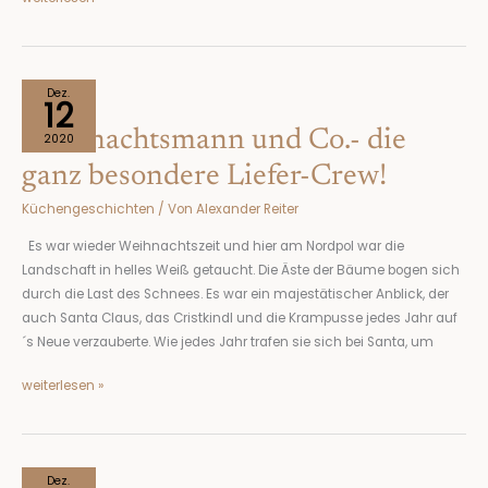
Weihnachtsmann
Dez.
12
und
Weihnachtsmann und Co.- die
Co.-
2020
die
ganz besondere Liefer-Crew!
ganz
Küchengeschichten
/ Von
Alexander Reiter
besondere
Liefer-
Es war wieder Weihnachtszeit und hier am Nordpol war die
Crew!
Landschaft in helles Weiß getaucht. Die Äste der Bäume bogen sich
durch die Last des Schnees. Es war ein majestätischer Anblick, der
auch Santa Claus, das Cristkindl und die Krampusse jedes Jahr auf
´s Neue verzauberte. Wie jedes Jahr trafen sie sich bei Santa, um
weiterlesen »
Franzls
Dez.