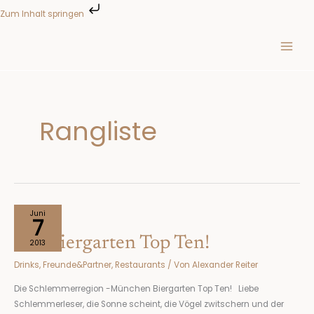
Zum
Zum Inhalt springen
Inhalt
springen
Rangliste
Die
Juni
7
Biergarten
Die Biergarten Top Ten!
Top
2013
Ten!
Drinks
,
Freunde&Partner
,
Restaurants
/ Von
Alexander Reiter
Die Schlemmerregion -München Biergarten Top Ten! Liebe
Schlemmerleser, die Sonne scheint, die Vögel zwitschern und der