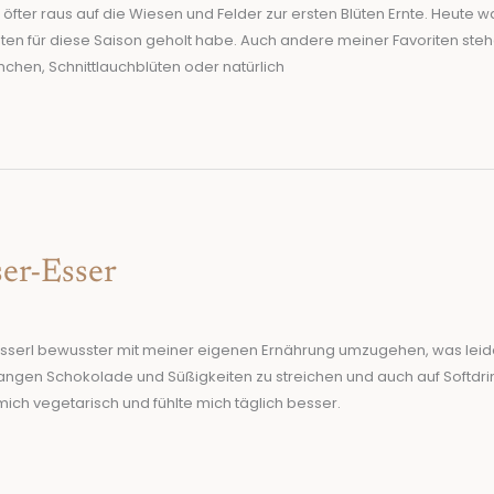
öfter raus auf die Wiesen und Felder zur ersten Blüten Ernte. Heute wa
üten für diese Saison geholt habe. Auch andere meiner Favoriten steh
mchen, Schnittlauchblüten oder natürlich
er-Esser
bisserl bewusster mit meiner eigenen Ernährung umzugehen, was leide
angen Schokolade und Süßigkeiten zu streichen und auch auf Softdri
 mich vegetarisch und fühlte mich täglich besser.