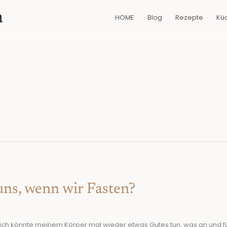
n
HOME
Blog
Rezepte
Kü
uns, wenn wir Fasten?
g ich könnte meinem Körper mal wieder etwas Gutes tun, was an und fü