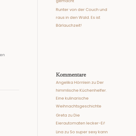
gemacht
Runter von der Couch und
raus in den Wald. Es ist
Bärlauchzeit!
ken
Kommentare
Angelika Hörnlein
zu
Der
himmlische Küchenhelfer.
Eine kulinarische
Weihnachtsgeschichte
Greta
zu
Die
Eierautomaten lecker-Ei!
Lina
zu
So super sexy kann