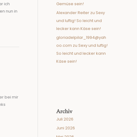
Gemüse sein!
r ich
en nun in
Alexander Reiter
zu
Sexy
und luftig! So leicht und
lecker kann Käse sein!
gloriadelpilar_1994@yah
oo.com
zu
Sexy und luftig!
So leicht und lecker kann
Käse sein!
r bei mir
nks
Archiv
Juli 2026
Juni 2026
Mai 2026