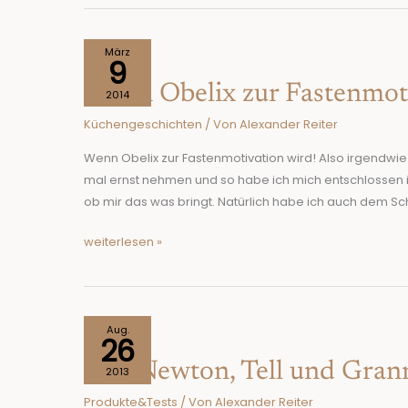
Wenn
März
9
Obelix
Wenn Obelix zur Fastenmoti
zur
2014
Fastenmotivation
Küchengeschichten
/ Von
Alexander Reiter
wird!
Wenn Obelix zur Fastenmotivation wird! Also irgendwie
mal ernst nehmen und so habe ich mich entschlossen i
ob mir das was bringt. Natürlich habe ich auch dem S
weiterlesen »
Von
Aug.
26
Newton,
Von Newton, Tell und Gran
Tell
2013
und
Produkte&Tests
/ Von
Alexander Reiter