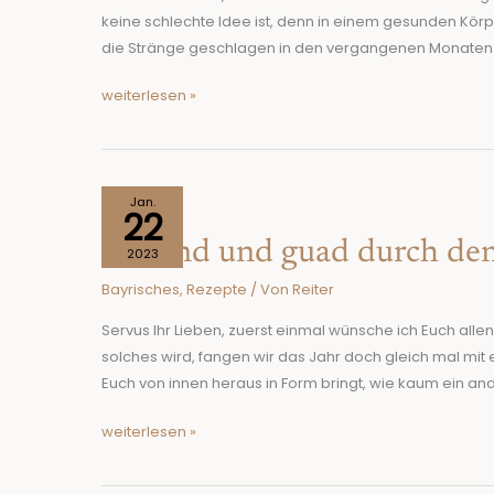
wir
keine schlechte Idee ist, denn in einem gesunden Körp
Fasten?
die Stränge geschlagen in den vergangenen Monaten 
weiterlesen »
Gesund
Jan.
22
und
Gesund und guad durch den
guad
2023
durch
Bayrisches
,
Rezepte
/ Von
Reiter
den
Winter!
Servus Ihr Lieben, zuerst einmal wünsche ich Euch all
solches wird, fangen wir das Jahr doch gleich mal mit 
Euch von innen heraus in Form bringt, wie kaum ein a
weiterlesen »