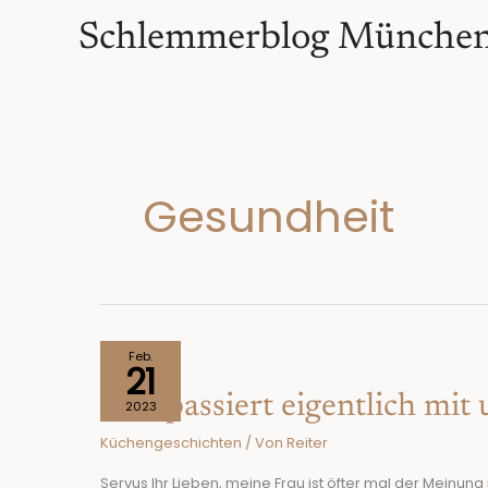
Zum
springen
Schlemmerblog Münche
Inhalt
springen
Gesundheit
Was
Feb.
21
passiert
Was passiert eigentlich mit 
eigentlich
2023
mit
Küchengeschichten
/ Von
Reiter
uns,
wenn
Servus Ihr Lieben, meine Frau ist öfter mal der Meinun