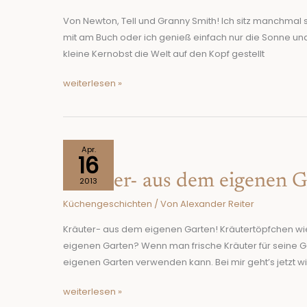
Granny
Smith!
Von Newton, Tell und Granny Smith! Ich sitz manchmal
mit am Buch oder ich genieß einfach nur die Sonne u
kleine Kernobst die Welt auf den Kopf gestellt
weiterlesen »
Kräuter-
Apr.
16
aus
Kräuter- aus dem eigenen G
dem
2013
eigenen
Küchengeschichten
/ Von
Alexander Reiter
Garten!
Kräuter- aus dem eigenen Garten! Kräutertöpfchen wie
eigenen Garten? Wenn man frische Kräuter für seine G
eigenen Garten verwenden kann. Bei mir geht’s jetzt wi
weiterlesen »