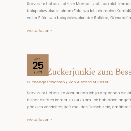
Eure
Servus Ihr Lieben, Jetzt im Moment zieht es mich immer 
Küche!
beispielsweise in einem Feld, wo ich mir meine Kornbl
voller Blüte, wie beispielsweise der Rotklee, Gänseblü
weiterlesen »
Vom
Jan.
25
Zuckerjunkie
Vom Zuckerjunkie zum Bess
zum
2020
Besser-
Küchengeschichten
/ Von
Alexander Reiter
Esser
Servus Ihr Lieben, im Januar hab ich ja begonnen ein 
bisher einfach immer zu kurz kam. Ich hab dann angef
gänzlich verzichtet, ließ mal das Fleisch sein, ernährte
weiterlesen »