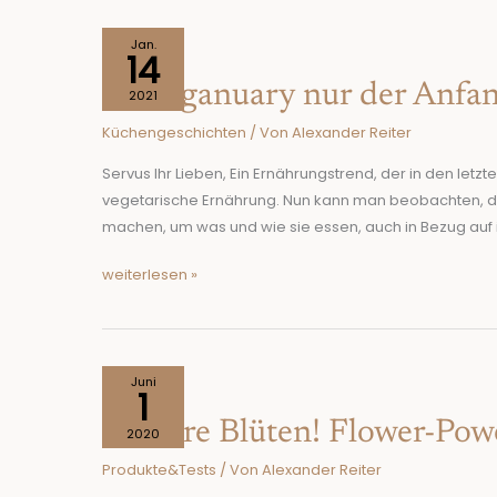
Ist
Jan.
14
Veganuary
Ist Veganuary nur der Anfan
nur
2021
der
Küchengeschichten
/ Von
Alexander Reiter
Anfang?
Wie
Servus Ihr Lieben, Ein Ernährungstrend, der in den le
is(s)t
vegetarische Ernährung. Nun kann man beobachten, 
die
machen, um was und wie sie essen, auch in Bezug auf i
Welt
weiterlesen »
der
Zukunft?
Essbare
Juni
1
Blüten!
Essbare Blüten! Flower-Pow
Flower-
2020
Power
Produkte&Tests
/ Von
Alexander Reiter
für