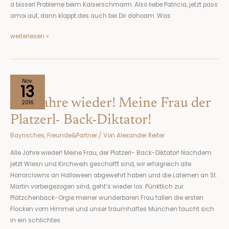
a bisserl Probleme beim Kaiserschmarrn. Also liebe Patricia, jetzt pass
amoi auf, dann klappt des auch bei Dir dahoam. Was
weiterlesen »
Alle
Nov.
13
Jahre
Alle Jahre wieder! Meine Frau der
wieder!
2016
Meine
Platzerl- Back-Diktator!
Frau
Bayrisches
,
Freunde&Partner
/ Von
Alexander Reiter
der
Platzerl-
Alle Jahre wieder! Meine Frau, der Platzerl- Back-Diktator! Nachdem
Back-
jetzt Wiesn und Kirchweih geschafft sind, wir erfolgreich alle
Diktator!
Horrorclowns an Halloween abgewehrt haben und die Laternen an St.
Martin vorbeigezogen sind, geht’s wieder los. Pünktlich zur
Plätzchenback-Orgie meiner wunderbaren Frau fallen die ersten
Flocken vom Himmel und unser traumhaftes München taucht sich
in ein schlichtes