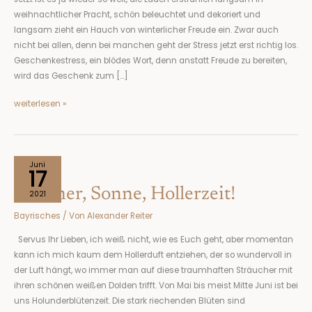
aller
weihnachtlicher Pracht, schön beleuchtet und dekoriert und
Welt
langsam zieht ein Hauch von winterlicher Freude ein. Zwar auch
nicht bei allen, denn bei manchen geht der Stress jetzt erst richtig los.
Geschenkestress, ein blödes Wort, denn anstatt Freude zu bereiten,
wird das Geschenk zum […]
weiterlesen »
Sommer,
Juni
17
Sonne,
Sommer, Sonne, Hollerzeit!
Hollerzeit!
2021
Bayrisches
/ Von
Alexander Reiter
Servus Ihr Lieben, ich weiß nicht, wie es Euch geht, aber momentan
kann ich mich kaum dem Hollerduft entziehen, der so wundervoll in
der Luft hängt, wo immer man auf diese traumhaften Sträucher mit
ihren schönen weißen Dolden trifft. Von Mai bis meist Mitte Juni ist bei
uns Holunderblütenzeit. Die stark riechenden Blüten sind