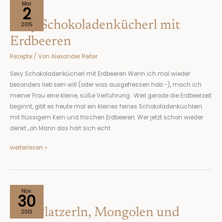
Sexy
Mai
2
Schokoladenkücherl
Sexy Schokoladenkücherl mit
mit
2015
Erdbeeren
Erdbeeren
Rezepte
/ Von
Alexander Reiter
Sexy Schokoladenkücherl mit Erdbeeren Wenn ich mal wieder
besonders lieb sein will (oder was ausgefressen hab:-), mach ich
meiner Frau eine kleine, süße Verführung . Weil gerade die Erdbeerzeit
beginnt, gibt es heute mal ein kleines feines Schokoladenküchlein
mit flüssigem Kern und frischen Erdbeeren. Wer jetzt schon wieder
denkt „oh Mann das hört sich echt
weiterlesen »
Von
Nov.
30
Platzerln,
Von Platzerln, Mongolen und
Mongolen
2013