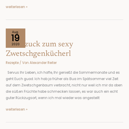
weiterlesen »
Ruck
Aug.
19
zuck
Ruck zuck zum sexy
zum
2020
sexy
Zwetschgenkücherl
Zwetschgenkücherl
Rezepte
/ Von
Alexander Reiter
Servus Ihr Lieben, ich hoffe, Ihr genießt die Sommermonate und es
geht Euch guad. Ich hab ja früher als Bua im Spätsommer viel Zeit
auf dem Zwetschgenbaum verbracht, nicht nur weil ich mir da oben
die süßen Früchte habe schmecken lassen, es war auch ein echt
guter Rückzugsort, wenn ich mal wieder was angestellt
weiterlesen »