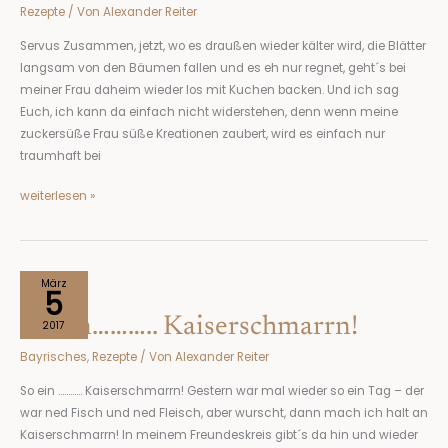
Kürbiskuchen
Rezepte
/ Von
Alexander Reiter
sein!
Servus Zusammen, jetzt, wo es draußen wieder kälter wird, die Blätter
langsam von den Bäumen fallen und es eh nur regnet, geht´s bei
meiner Frau daheim wieder los mit Kuchen backen. Und ich sag
Euch, ich kann da einfach nicht widerstehen, denn wenn meine
zuckersüße Frau süße Kreationen zaubert, wird es einfach nur
traumhaft bei
weiterlesen »
So
März
5
ein………..
So ein……….. Kaiserschmarrn!
Kaiserschmarrn!
2017
Bayrisches
,
Rezepte
/ Von
Alexander Reiter
So ein ………… Kaiserschmarrn! Gestern war mal wieder so ein Tag – der
war ned Fisch und ned Fleisch, aber wurscht, dann mach ich halt an
Kaiserschmarrn! In meinem Freundeskreis gibt´s da hin und wieder