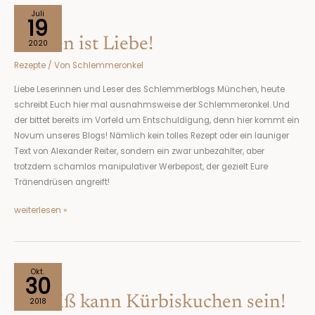
Backen
Juli
19
ist
Backen ist Liebe!
Liebe!
2020
Rezepte
/ Von
Schlemmeronkel
Liebe Leserinnen und Leser des Schlemmerblogs München, heute
schreibt Euch hier mal ausnahmsweise der Schlemmeronkel. Und
der bittet bereits im Vorfeld um Entschuldigung, denn hier kommt ein
Novum unseres Blogs! Nämlich kein tolles Rezept oder ein launiger
Text von Alexander Reiter, sondern ein zwar unbezahlter, aber
trotzdem schamlos manipulativer Werbepost, der gezielt Eure
Tränendrüsen angreift!
weiterlesen »
So
Okt.
30
heiß
So heiß kann Kürbiskuchen sein!
kann
2018