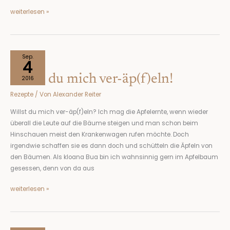
weiterlesen »
Willst
Sep.
4
du
Willst du mich ver-äp(f)eln!
mich
2016
ver-
Rezepte
/ Von
Alexander Reiter
äp(f)eln!
Willst du mich ver-äp(f)eln? Ich mag die Apfelernte, wenn wieder
überall die Leute auf die Bäume steigen und man schon beim
Hinschauen meist den Krankenwagen rufen möchte. Doch
irgendwie schaffen sie es dann doch und schütteln die Äpfeln von
den Bäumen. Als kloana Bua bin ich wahnsinnig gern im Apfelbaum
gesessen, denn von da aus
weiterlesen »