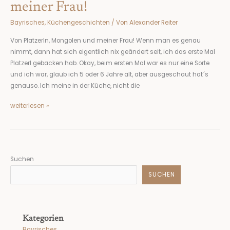
und
meiner Frau!
meiner
Bayrisches
,
Küchengeschichten
/ Von
Alexander Reiter
Frau!
Von Platzerln, Mongolen und meiner Frau! Wenn man es genau
nimmt, dann hat sich eigentlich nix geändert seit, ich das erste Mal
Platzerl gebacken hab. Okay, beim ersten Mal war es nur eine Sorte
und ich war, glaub ich 5 oder 6 Jahre alt, aber ausgeschaut hat´s
genauso. Ich meine in der Küche, nicht die
weiterlesen »
Suchen
SUCHEN
Kategorien
Bayrisches