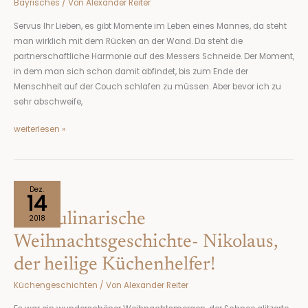
Bayrisches
/ Von
Alexander Reiter
Norris
tun
Servus Ihr Lieben, es gibt Momente im Leben eines Mannes, da steht
?
man wirklich mit dem Rücken an der Wand. Da steht die
partnerschaftliche Harmonie auf des Messers Schneide. Der Moment,
in dem man sich schon damit abfindet, bis zum Ende der
Menschheit auf der Couch schlafen zu müssen. Aber bevor ich zu
sehr abschweife,
weiterlesen »
Die
Dez.
14
kulinarische
Die kulinarische
Weihnachtsgeschichte-
2018
Nikolaus,
Weihnachtsgeschichte- Nikolaus,
der
der heilige Küchenhelfer!
heilige
Küchenhelfer!
Küchengeschichten
/ Von
Alexander Reiter