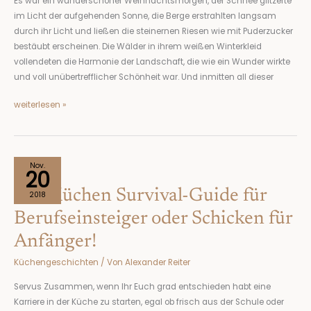
Es war ein wunderschöner Weihnachtsmorgen, der Schnee glitzerte
im Licht der aufgehenden Sonne, die Berge erstrahlten langsam
durch ihr Licht und ließen die steinernen Riesen wie mit Puderzucker
bestäubt erscheinen. Die Wälder in ihrem weißen Winterkleid
vollendeten die Harmonie der Landschaft, die wie ein Wunder wirkte
und voll unübertrefflicher Schönheit war. Und inmitten all dieser
weiterlesen »
Der
Nov.
20
Küchen
Der Küchen Survival-Guide für
Survival-
2018
Guide
Berufseinsteiger oder Schicken für
für
Anfänger!
Berufseinsteiger
oder
Küchengeschichten
/ Von
Alexander Reiter
Schicken
für
Servus Zusammen, wenn Ihr Euch grad entschieden habt eine
Anfänger!
Karriere in der Küche zu starten, egal ob frisch aus der Schule oder