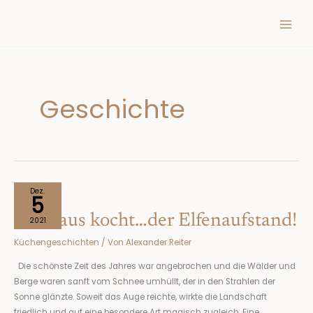
Inhalt
Zum
springen
Inhalt
springen
Geschichte
Nikolaus
Dez.
5
kocht…
Nikolaus kocht…der Elfenaufstand!
der
2021
Elfenaufstand!
Küchengeschichten
/ Von
Alexander Reiter
Die schönste Zeit des Jahres war angebrochen und die Wälder und
Berge waren sanft vom Schnee umhüllt, der in den Strahlen der
Sonne glänzte. Soweit das Auge reichte, wirkte die Landschaft
friedlich und auf eine besondere Art magisch zugleich. Eine