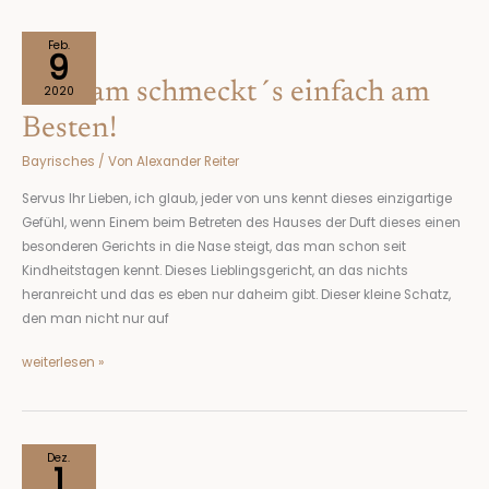
Dahoam
Feb.
9
schmeckt
Dahoam schmeckt´s einfach am
´s
2020
einfach
Besten!
am
Bayrisches
/ Von
Alexander Reiter
Besten!
Servus Ihr Lieben, ich glaub, jeder von uns kennt dieses einzigartige
Gefühl, wenn Einem beim Betreten des Hauses der Duft dieses einen
besonderen Gerichts in die Nase steigt, das man schon seit
Kindheitstagen kennt. Dieses Lieblingsgericht, an das nichts
heranreicht und das es eben nur daheim gibt. Dieser kleine Schatz,
den man nicht nur auf
weiterlesen »
Nikolaus
Dez.
1
und