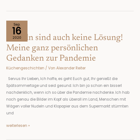
Nudeln
Sep.
16
sind
Nudeln sind auch keine Lösung!
auch
2020
keine
Meine ganz persönlichen
Lösung!
Gedanken zur Pandemie
Meine
ganz
Küchengeschichten
/ Von
Alexander Reiter
persönlichen
Gedanken
Servus Ihr Lieben, Ich hoffe, es geht Euch gut, Ihr genießt die
zur
Spätsommertage und seid gesund. Ich bin ja schon ein bisserl
Pandemie
nachdenklich, wenn ich so über die Pandemie nachdenke. Ich hab
noch genau die Bilder im Kopf als überall im Land, Menschen mit
Wägen voller Nudeln und Klopapier aus dem Supermarkt stürmten
und
weiterlesen »