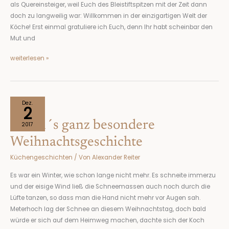
als Quereinsteiger, weil Euch des Bleistiftspitzen mit der Zeit dann
doch zu langweilig war: Willkommen in der einzigartigen Welt der
Köche! Erst einmal gratuliere ich Euch, denn Ihr habt scheinbar den
Mut und
weiterlesen »
Michi
Dez.
2
´s
Michi´s ganz besondere
ganz
2017
besondere
Weihnachtsgeschichte
Weihnachtsgeschichte
Küchengeschichten
/ Von
Alexander Reiter
Es war ein Winter, wie schon lange nicht mehr. Es schneite immerzu
und der eisige Wind ließ die Schneemassen auch noch durch die
Lüfte tanzen, so dass man die Hand nicht mehr vor Augen sah.
Meterhoch lag der Schnee an diesem Weihnachtstag, doch bald
würde er sich auf dem Heimweg machen, dachte sich der Koch