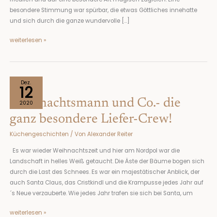
besondere Stimmung war spürbar, die etwas Göttliches innehatte
und sich durch die ganze wundervolle […]
weiterlesen »
Weihnachtsmann
Dez.
12
und
Weihnachtsmann und Co.- die
Co.-
2020
die
ganz besondere Liefer-Crew!
ganz
Küchengeschichten
/ Von
Alexander Reiter
besondere
Liefer-
Es war wieder Weihnachtszeit und hier am Nordpol war die
Crew!
Landschaft in helles Weiß getaucht. Die Äste der Bäume bogen sich
durch die Last des Schnees. Es war ein majestätischer Anblick, der
auch Santa Claus, das Cristkindl und die Krampusse jedes Jahr auf
´s Neue verzauberte. Wie jedes Jahr trafen sie sich bei Santa, um
weiterlesen »