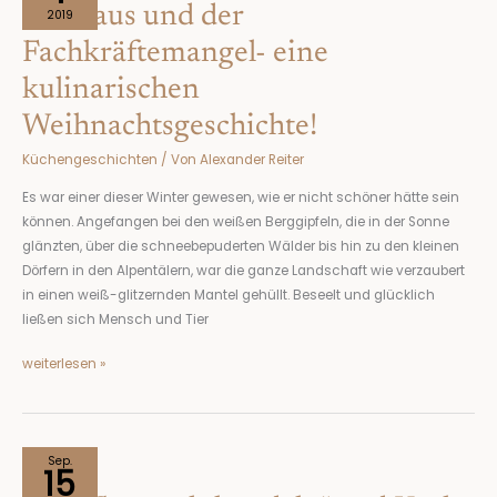
Nikolaus und der
der
2019
Fachkräftemangel-
Fachkräftemangel- eine
eine
kulinarischen
kulinarischen
Weihnachtsgeschichte!
Weihnachtsgeschichte!
Küchengeschichten
/ Von
Alexander Reiter
Es war einer dieser Winter gewesen, wie er nicht schöner hätte sein
können. Angefangen bei den weißen Berggipfeln, die in der Sonne
glänzten, über die schneebepuderten Wälder bis hin zu den kleinen
Dörfern in den Alpentälern, war die ganze Landschaft wie verzaubert
in einen weiß-glitzernden Mantel gehüllt. Beseelt und glücklich
ließen sich Mensch und Tier
weiterlesen »
Von
Sep.
15
„Semmelnknödeln“